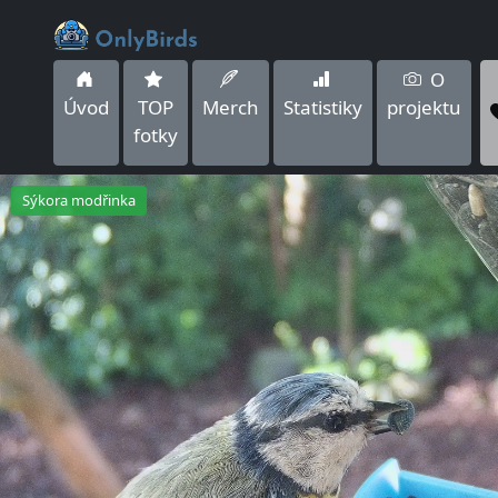
O
Úvod
TOP
Merch
Statistiky
projektu
fotky
Sýkora modřinka