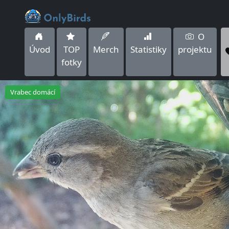
O
Úvod
TOP
Merch
Statistiky
projektu
fotky
Vrabec domácí