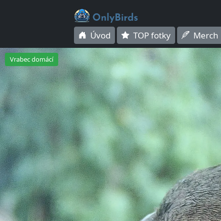
Úvod
TOP fotky
Merch
Vrabec domácí