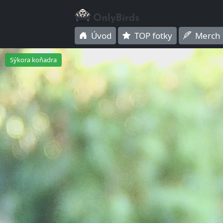
Úvod
TOP fotky
Merch
Sýkora koňadra