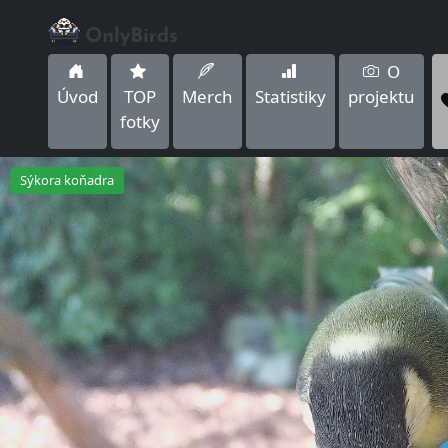
O
Úvod
TOP
Merch
Statistiky
projektu
fotky
Sýkora koňadra