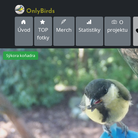
O
Úvod
TOP
Merch
Statistiky
projektu
fotky
Sýkora koňadra