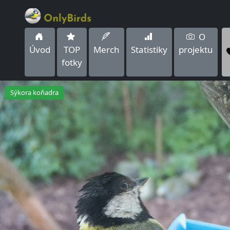
O
Úvod
TOP
Merch
Statistiky
projektu
fotky
Sýkora koňadra