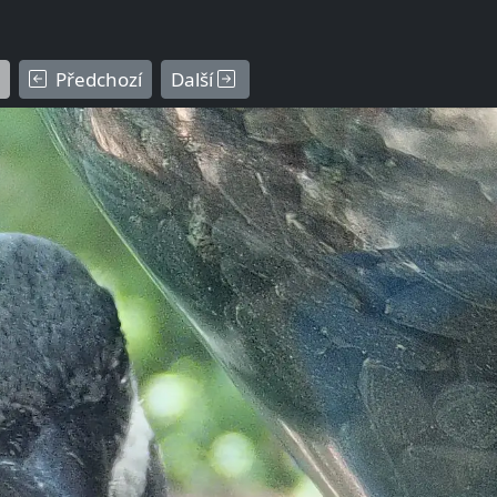
Předchozí
Další