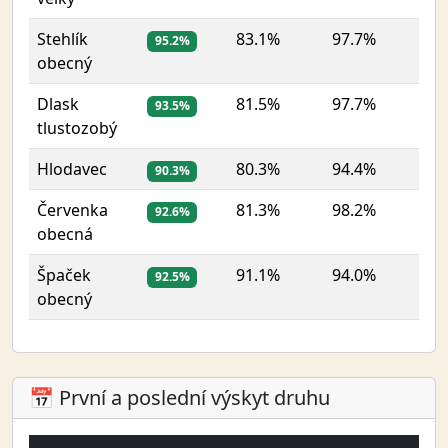
Stehlík
83.1%
97.7%
122
95.2%
obecný
Dlask
81.5%
97.7%
112
93.5%
tlustozobý
Hlodavec
80.3%
94.4%
49
90.3%
Červenka
81.3%
98.2%
26
92.6%
obecná
Špaček
91.1%
94.0%
6
92.5%
obecný
📅 První a poslední výskyt druhu