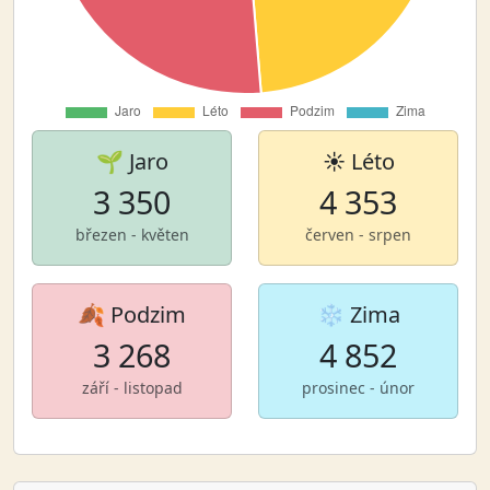
🌱 Jaro
☀️ Léto
3 350
4 353
březen - květen
červen - srpen
🍂 Podzim
❄️ Zima
3 268
4 852
září - listopad
prosinec - únor