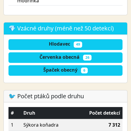
modřinka
💎 Vzácné druhy (méně než 50 detekcí)
Hlodavec
49
Červenka obecná
26
Špaček obecný
6
🐦 Počet ptáků podle druhu
#
Druh
Počet detekcí
1
Sýkora koňadra
7 312