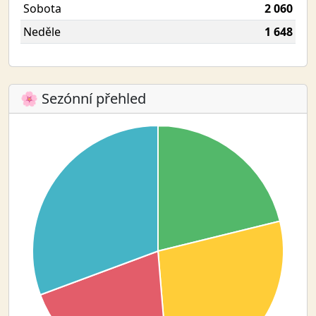
Sobota
2 060
Neděle
1 648
🌸 Sezónní přehled