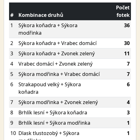
Počet
#
Kombinace druhů
fotek
1
Sýkora koňadra + Sýkora
36
modřinka
2
Sýkora koňadra + Vrabec domácí
30
3
Sýkora koňadra + Zvonek zelený
11
4
Vrabec domácí + Zvonek zelený
7
5
Sýkora modřinka + Vrabec domácí
7
6
Strakapoud velký + Sýkora
6
koňadra
7
Sýkora modřinka + Zvonek zelený
4
8
Brhlík lesní + Sýkora koňadra
3
9
Brhlík lesní + Sýkora modřinka
1
10
Dlask tlustozobý + Sýkora
1