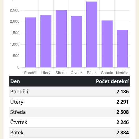
Den
Počet detekcí
Pondělí
2 186
Úterý
2 291
Středa
2 508
Čtvrtek
2 246
Pátek
2 884