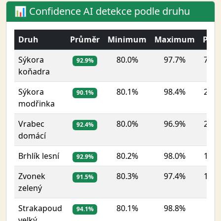
📊 Confidence AI detekce podle druhu
Druh
Průměr
Minimum
Maximum
Poče
Sýkora
80.0%
97.7%
7 31
92.9%
koňadra
Sýkora
80.1%
98.4%
2 53
90.1%
modřinka
Vrabec
80.0%
96.9%
2 38
92.4%
domácí
Brhlík lesní
80.2%
98.0%
1 47
92.9%
Zvonek
80.3%
97.4%
1 16
91.5%
zelený
Strakapoud
80.1%
98.8%
644
94.1%
velký