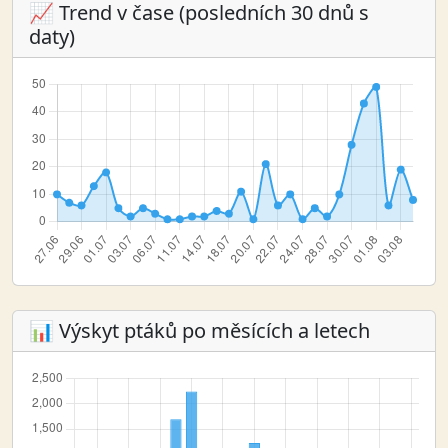
📈 Trend v čase (posledních 30 dnů s
daty)
📊 Výskyt ptáků po měsících a letech