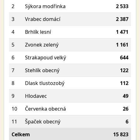
2
Sýkora modřinka
2 533
3
Vrabec domácí
2 387
4
Brhlík lesní
1 471
5
Zvonek zelený
1 161
6
Strakapoud velký
644
7
Stehlík obecný
122
8
Dlask tlustozobý
112
9
Hlodavec
49
10
Červenka obecná
26
11
Špaček obecný
6
Celkem
15 823