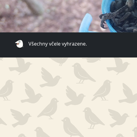
Všechny včele vyhrazene.