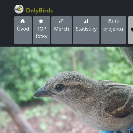
O
Úvod
TOP
Merch
Statistiky
projektu
fotky