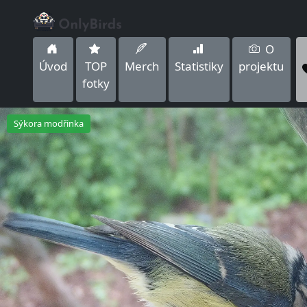
O
Úvod
TOP
Merch
Statistiky
projektu
fotky
Sýkora modřinka