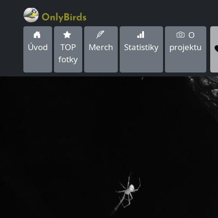
O
Úvod
TOP
Merch
Statistiky
projektu
fotky