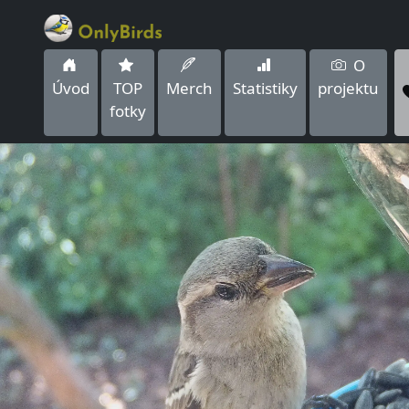
O
Úvod
TOP
Merch
Statistiky
projektu
fotky