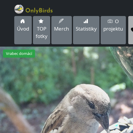
O
Úvod
TOP
Merch
Statistiky
projektu
fotky
Vrabec domácí