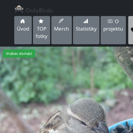
O
Úvod
TOP
Merch
Statistiky
projektu
fotky
Vrabec domácí