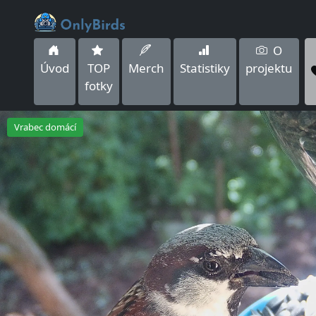
O
Úvod
TOP
Merch
Statistiky
projektu
fotky
Vrabec domácí