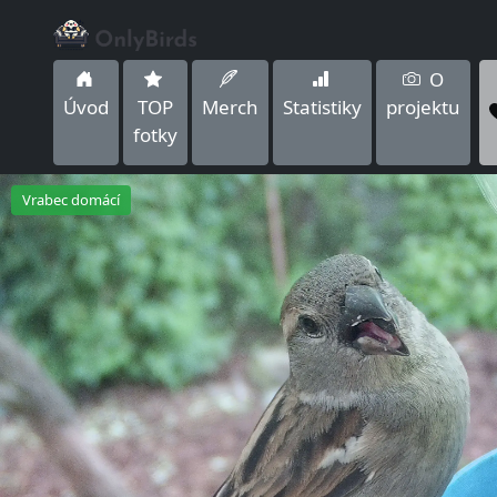
O
Úvod
TOP
Merch
Statistiky
projektu
fotky
Vrabec domácí