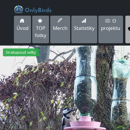
O
Úvod
TOP
Merch
Statistiky
projektu
fotky
Strakapoud velký