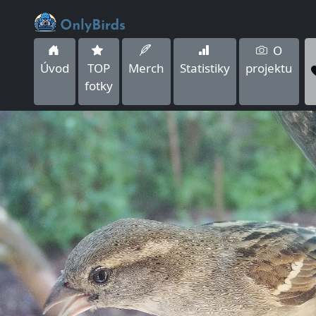
O
Úvod
TOP
Merch
Statistiky
projektu
fotky