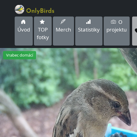
O
Úvod
TOP
Merch
Statistiky
projektu
fotky
Vrabec domácí