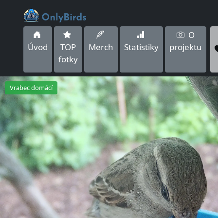
O
Úvod
TOP
Merch
Statistiky
projektu
fotky
Vrabec domácí