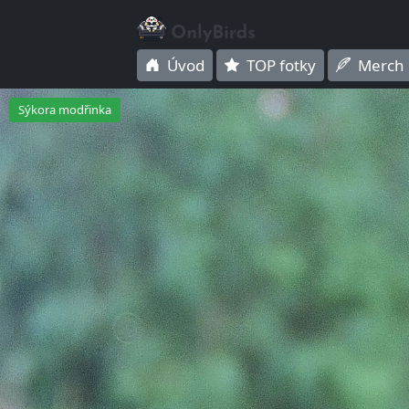
Úvod
TOP fotky
Merch
Sýkora modřinka