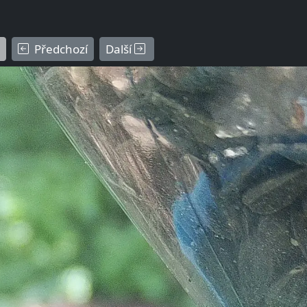
Předchozí
Další