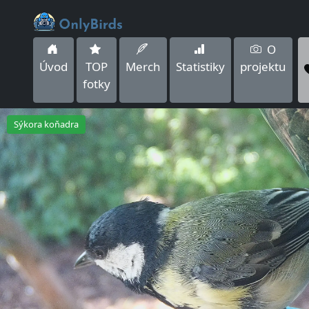
O
Úvod
TOP
Merch
Statistiky
projektu
fotky
Sýkora koňadra