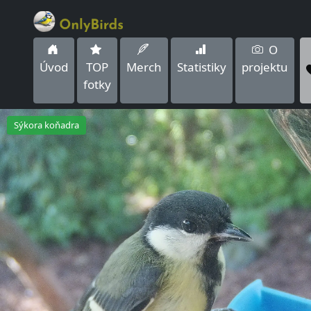
O
Úvod
TOP
Merch
Statistiky
projektu
fotky
Sýkora koňadra