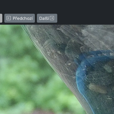
Předchozí
Další