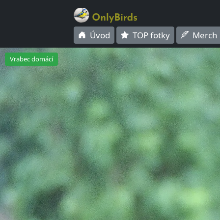
Úvod
TOP fotky
Merch
Vrabec domácí