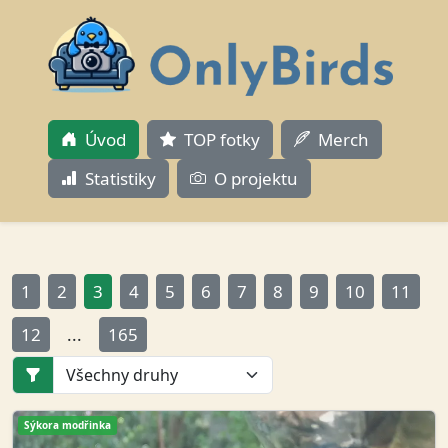
Úvod
TOP fotky
Merch
Statistiky
O projektu
1
2
3
4
5
6
7
8
9
10
11
12
...
165
Sýkora modřinka