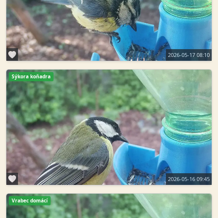
2026-05-17 08:10
Sýkora koňadra
2026-05-16 09:45
Vrabec domácí