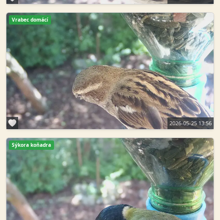
Vrabec domácí
2026-05-25 13:56
Sýkora koňadra