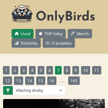
Úvod
TOP fotky
Merch
Statistiky
O projektu
1
2
3
4
5
6
7
8
9
10
11
12
13
14
15
16
...
165